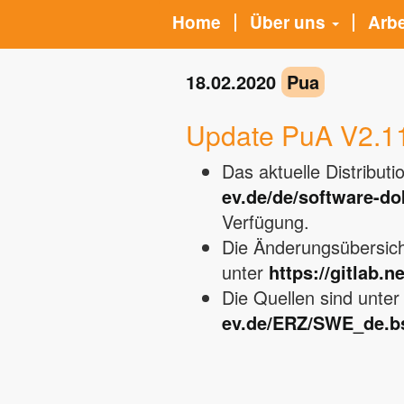
Home
Über uns
Arb
18.02.2020
Pua
Update PuA V2.1
Das aktuelle Distribut
ev.de/de/software-d
Verfügung.
Die Änderungsübersich
unter
https://gitlab.n
Die Quellen sind unte
ev.de/ERZ/SWE_de.bs