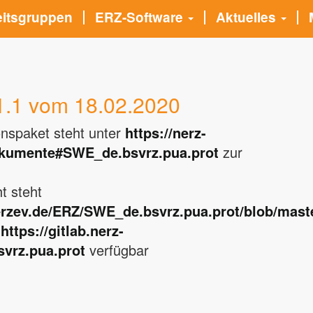
eitsgruppen
ERZ-Software
Aktuelles
1.1 vom 18.02.2020
ionspaket steht unter
https://nerz-
okumente#SWE_de.bsvrz.pua.prot
zur
t steht
erzev.de/ERZ/
SWE_de.bsvrz.pua.prot
/blob/mas
r
https://gitlab.nerz-
vrz.pua.prot
verfügbar