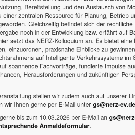
 Nutzung, Bereitstellung und den Austausch von Mo
zu einer zentralen Ressource für Planung, Betrieb 
worden. Gleichzeitig befindet sich der rechtlich
rgabe noch in der Entwicklung bzw. erfährt auf B
er setzt das NERZ-Kolloquium an. Es bietet eine P
n, einzuordnen, praxisnahe Einblicke zu gewinne
htsrahmens auf Intelligente Verkehrssysteme im 
 auf spannende Fachvorträge, fundierte Impulse au
Chancen, Herausforderungen und zukünftigen Pers
eranstaltung stellen wir zudem auch auf unserer L
n wir Ihnen gerne per E-Mail unter
gs@nerz-ev.d
gerne bis zum 10.03.2026 per E-Mail an
gs@nerz
ntsprechende Anmeldeformular
.